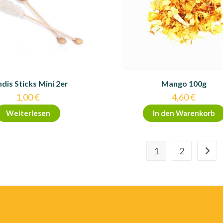
dis Sticks Mini 2er
Mango 100g
1,00
€
4,60
€
Weiterlesen
In den Warenkorb
1
2