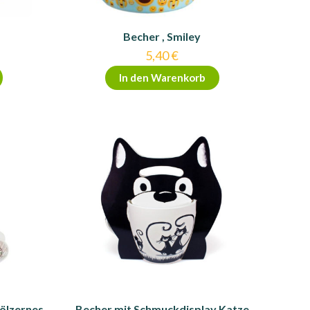
Becher , Smiley
5,40
€
In den Warenkorb
ölzernes
Becher mit Schmuckdisplay Katze