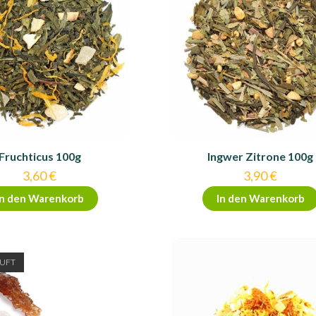
Fruchticus 100g
Ingwer Zitrone 100g
3,60
€
3,90
€
In den Warenkorb
In den Warenkorb
UFT