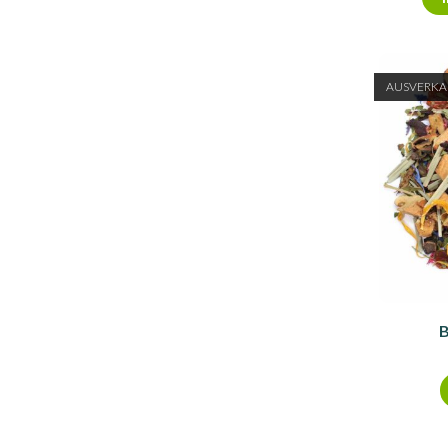
AUSVERKA
B