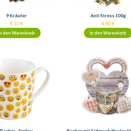
9 Kräuter
Anti Stress 100g
4,10
€
4,40
€
In den Warenkorb
In den Warenkorb
Becher , Smiley
Becher mit Schmuckdisplay H