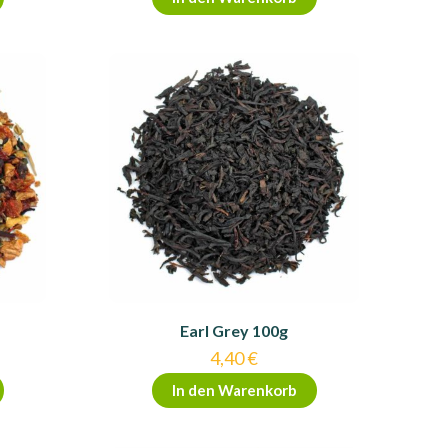
Earl Grey 100g
er
ller
4,40
€
In den Warenkorb
.