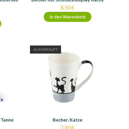
8,50
€
In den Warenkorb
AUSVERKAUFT
 Tanne
Becher, Katze
7,90
€