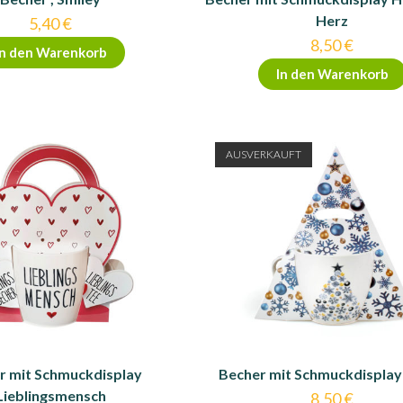
Herz
5,40
€
8,50
€
In den Warenkorb
In den Warenkorb
AUSVERKAUFT
r mit Schmuckdisplay
Becher mit Schmuckdisplay
Lieblingsmensch
8,50
€