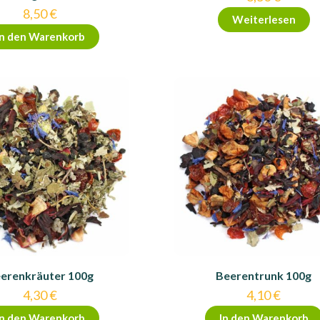
8,50
€
Weiterlesen
In den Warenkorb
erenkräuter 100g
Beerentrunk 100g
4,30
€
4,10
€
In den Warenkorb
In den Warenkorb