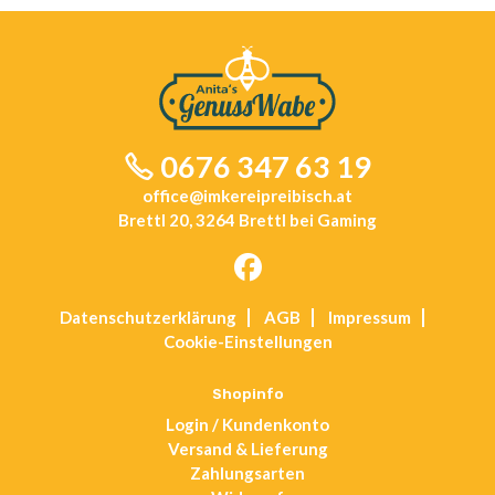
0676 347 63 19
office@imkereipreibisch.at
Brettl 20, 3264 Brettl bei Gaming
Opens
Datenschutz­erklärung
AGB
Impressum
in
Cookie-Einstellungen
a
new
tab
Shopinfo
Login / Kundenkonto
Versand & Lieferung
Zahlungsarten