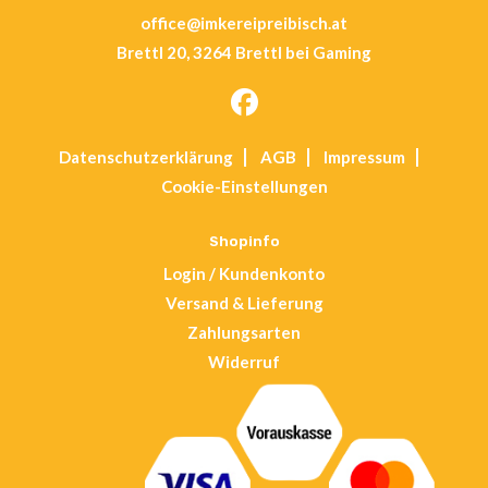
office@imkereipreibisch.at
Brettl 20, 3264 Brettl bei Gaming
Opens
Datenschutz­erklärung
AGB
Impressum
in
Cookie-Einstellungen
a
new
Shopinfo
tab
Login / Kundenkonto
Versand & Lieferung
Zahlungsarten
Widerruf