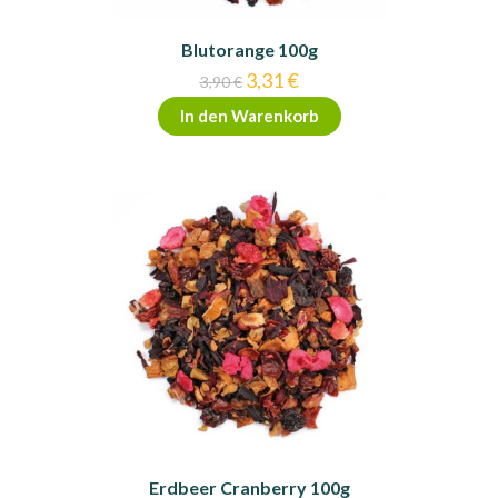
Blutorange 100g
Ursprünglicher
Aktueller
3,31
€
3,90
€
Preis
Preis
war:
ist:
In den Warenkorb
3,90 €
3,31 €.
Erdbeer Cranberry 100g