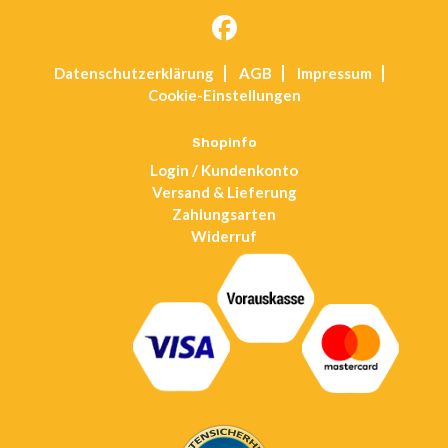
Opens
Datenschutz­erklärung
AGB
Impressum
in
Cookie-Einstellungen
a
new
tab
Shopinfo
Login / Kundenkonto
Versand & Lieferung
Zahlungsarten
Widerruf