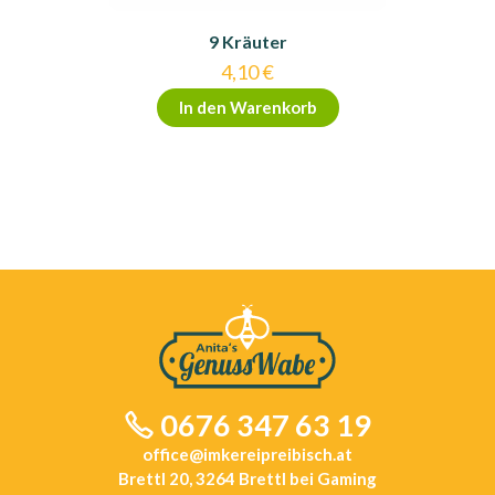
9 Kräuter
4,10
€
In den Warenkorb
0676 347 63 19
office@imkereipreibisch.at
Brettl 20, 3264 Brettl bei Gaming