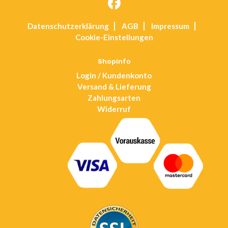
Opens
Datenschutz­erklärung
AGB
Impressum
in
Cookie-Einstellungen
a
new
tab
Shopinfo
Login / Kundenkonto
Versand & Lieferung
Zahlungsarten
Widerruf