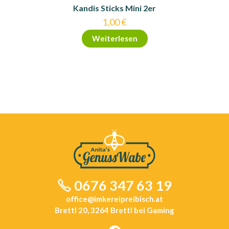
Kandis Sticks Mini 2er
1,00
€
Weiterlesen
0676 347 63 19
office@imkereipreibisch.at
Brettl 20, 3264 Brettl bei Gaming