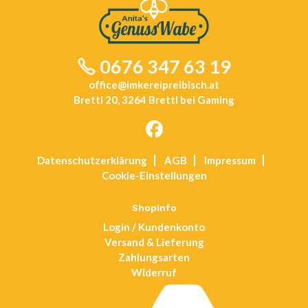
0676 347 63 19
office@imkereipreibisch.at
Brettl 20, 3264 Brettl bei Gaming
Opens
Datenschutz­erklärung
AGB
Impressum
in
Cookie-Einstellungen
a
new
tab
Shopinfo
Login / Kundenkonto
Versand & Lieferung
Zahlungsarten
Widerruf