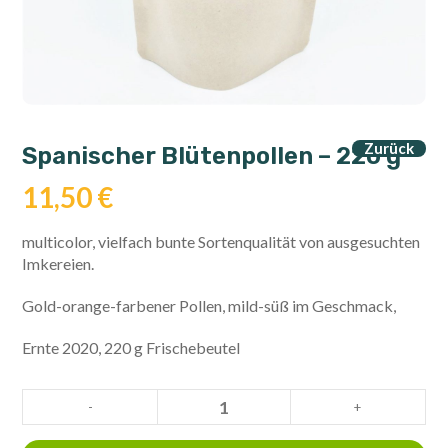
Zurück
Spanischer Blütenpollen – 220 g
11,50
€
multicolor, vielfach bunte Sortenqualität von ausgesuchten
Imkereien.
Gold-orange-farbener Pollen, mild-süß im Geschmack,
Ernte 2020, 220 g Frischebeutel
Spanischer
-
+
Blütenpollen
-