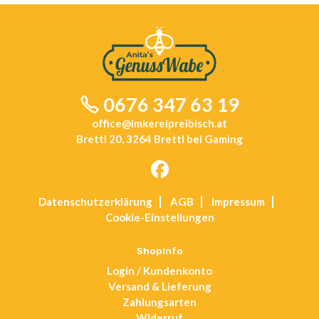
0676 347 63 19
office@imkereipreibisch.at
Brettl 20, 3264 Brettl bei Gaming
Opens
Datenschutz­erklärung
AGB
Impressum
in
Cookie-Einstellungen
a
new
tab
Shopinfo
Login / Kundenkonto
Versand & Lieferung
Zahlungsarten
Widerruf