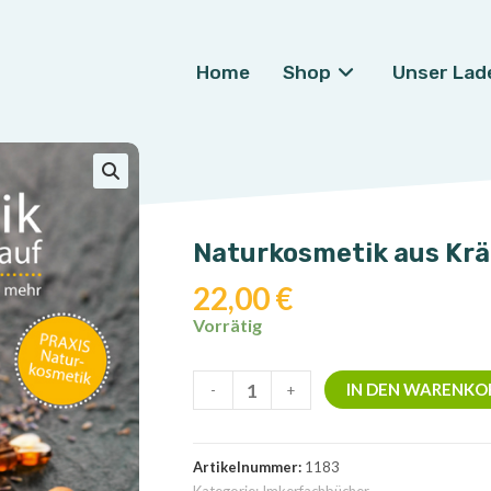
Home
Shop
Unser Lad
🔍
Naturkosmetik aus Krä
22,00
€
Vorrätig
Naturkosmetik
IN DEN WARENKO
-
+
aus
Kräutern
im
Artikelnummer:
1183
Jahresverlauf