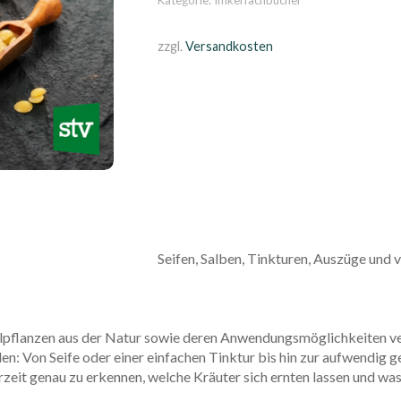
Kategorie:
Imkerfachbücher
Menge
zzgl.
Versandkosten
Seifen, Salben, Tinkturen, Auszüge und
lpflanzen aus der Natur sowie deren Anwendungsmöglichkeiten ve
n: Von Seife oder einer einfachen Tinktur bis hin zur aufwendig 
rzeit genau zu erkennen, welche Kräuter sich ernten lassen und w