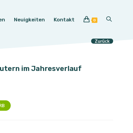
en
Neuigkeiten
Kontakt
Website-
0
Suche
Zurück
umschalten
utern im Jahresverlauf
RB