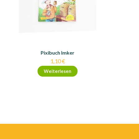
Pixibuch Imker
1,10
€
Weiterlesen