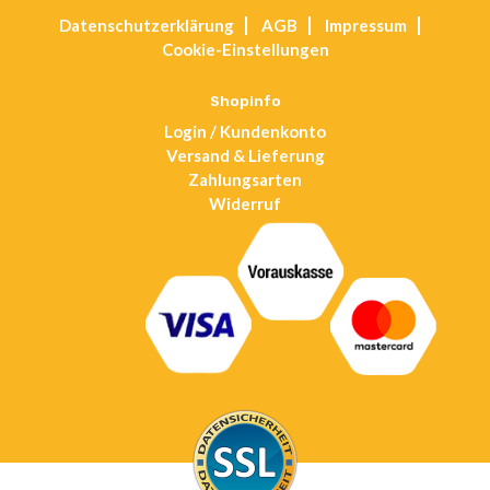
Opens
Datenschutz­erklärung
AGB
Impressum
in
Cookie-Einstellungen
a
new
tab
Shopinfo
Login / Kundenkonto
Versand & Lieferung
Zahlungsarten
Widerruf