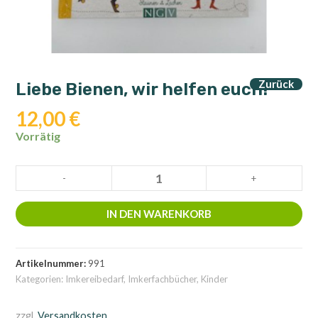
Zurück
Liebe Bienen, wir helfen euch!
12,00
€
Vorrätig
Liebe
-
+
Bienen,
wir
IN DEN WARENKORB
helfen
euch!
Menge
Artikelnummer:
991
Kategorien:
Imkereibedarf
,
Imkerfachbücher
,
Kinder
zzgl.
Versandkosten