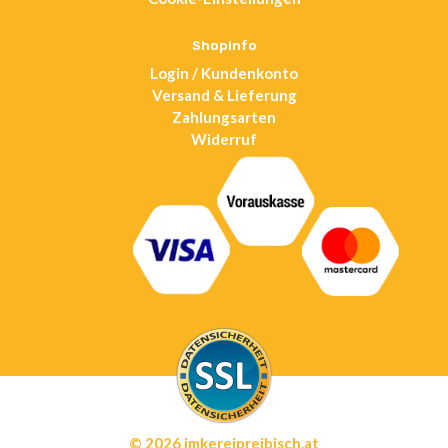
new
tab
Shopinfo
Login / Kundenkonto
Versand & Lieferung
Zahlungsarten
Widerruf
© 2026 imkereipreibisch.at