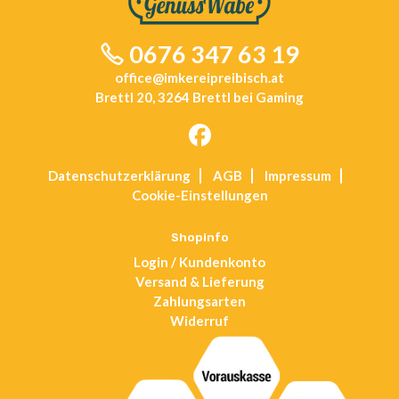
0676 347 63 19
office@imkereipreibisch.at
Brettl 20, 3264 Brettl bei Gaming
Opens
Datenschutz­erklärung
AGB
Impressum
in
Cookie-Einstellungen
a
new
tab
Shopinfo
Login / Kundenkonto
Versand & Lieferung
Zahlungsarten
Widerruf