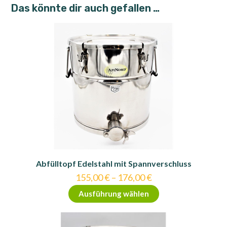
Das könnte dir auch gefallen …
Abfülltopf Edelstahl mit Spannverschluss
155,00
€
–
176,00
€
Dieses
Ausführung wählen
Produkt
weist
mehrere
Varianten
auf.