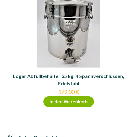
Die
Optionen
können
auf
der
Produktseite
gewählt
werden
Logar Abfüllbehälter 35 kg, 4 Spannverschlüssen,
Edelstahl
179,00
€
In den Warenkorb