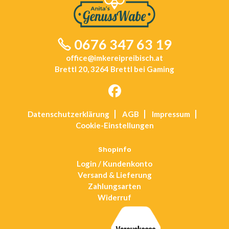
0676 347 63 19
office@imkereipreibisch.at
Brettl 20, 3264 Brettl bei Gaming
Opens
Datenschutz­erklärung
AGB
Impressum
in
Cookie-Einstellungen
a
new
tab
Shopinfo
Login / Kundenkonto
Versand & Lieferung
Zahlungsarten
Widerruf