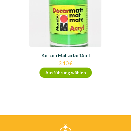
Kerzen Malfarbe 15ml
3,10
€
Dieses
Ausführung wählen
Produkt
weist
mehrere
Varianten
auf.
Die
Optionen
können
auf
der
Produktseite
gewählt
werden