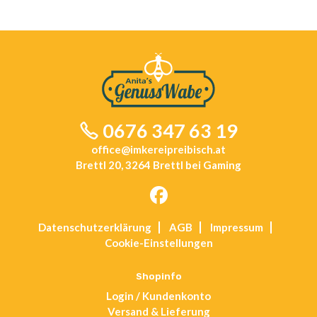
auf
der
Produktseite
gewählt
werden
0676 347 63 19
office@imkereipreibisch.at
Brettl 20, 3264 Brettl bei Gaming
Opens
Datenschutz­erklärung
AGB
Impressum
in
Cookie-Einstellungen
a
new
tab
Shopinfo
Login / Kundenkonto
Versand & Lieferung