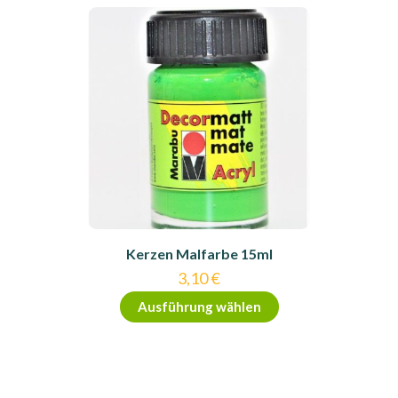
Kerzen Malfarbe 15ml
3,10
€
Dieses
Ausführung wählen
Produkt
weist
mehrere
Varianten
auf.
Die
Optionen
können