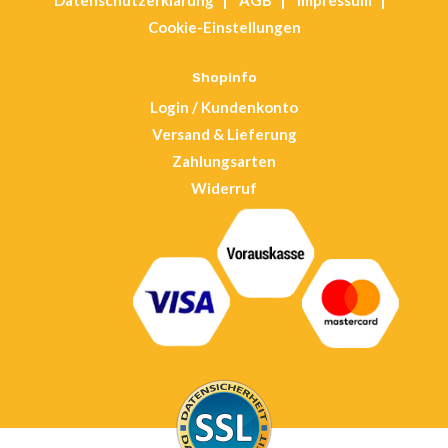
Datenschutz­erklärung
AGB
Impressum
in
Cookie-Einstellungen
a
new
Shopinfo
tab
Login / Kundenkonto
Versand & Lieferung
Zahlungsarten
Widerruf