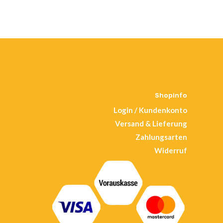
Shopinfo
Login / Kundenkonto
Versand & Lieferung
Zahlungsarten
Widerruf