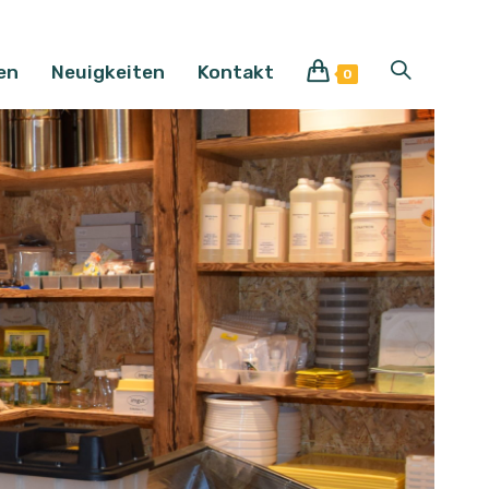
en
Neuigkeiten
Kontakt
Website-
0
Suche
umschalten