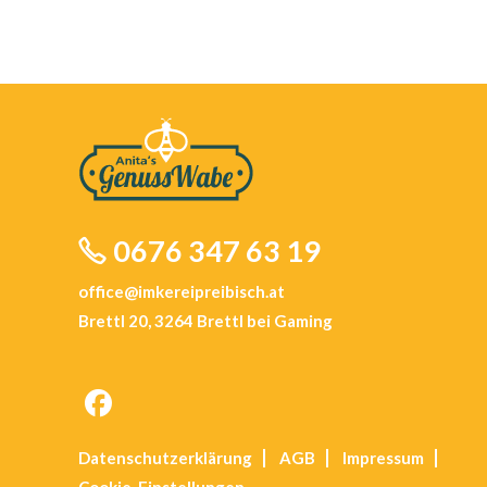
0676 347 63 19
office@imkereipreibisch.at
Brettl 20, 3264 Brettl bei Gaming
Opens
Datenschutz­erklärung
AGB
Impressum
in
Cookie-Einstellungen