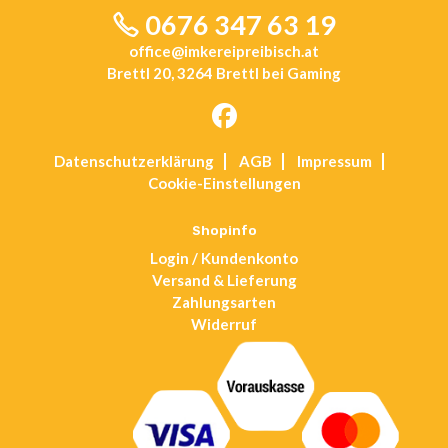
0676 347 63 19
office@imkereipreibisch.at
Brettl 20, 3264 Brettl bei Gaming
Opens
Datenschutz­erklärung
AGB
Impressum
in
Cookie-Einstellungen
a
new
tab
Shopinfo
Login / Kundenkonto
Versand & Lieferung
Zahlungsarten
Widerruf