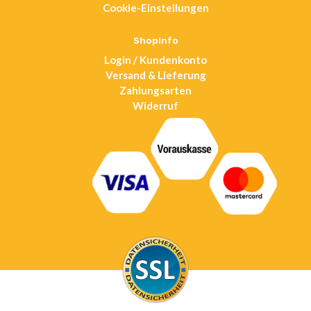
Cookie-Einstellungen
a
new
tab
Shopinfo
Login / Kundenkonto
Versand & Lieferung
Zahlungsarten
Widerruf