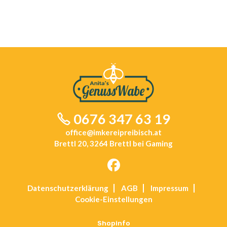
0676 347 63 19
office@imkereipreibisch.at
Brettl 20, 3264 Brettl bei Gaming
Opens
Datenschutz­erklärung
AGB
Impressum
in
Cookie-Einstellungen
a
new
tab
Shopinfo