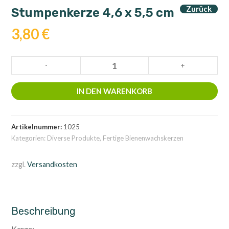
Zurück
Stumpenkerze 4,6 x 5,5 cm
3,80
€
Stumpenkerze
-
+
4,6
x
IN DEN WARENKORB
5,5
cm
Menge
Artikelnummer:
1025
Kategorien:
Diverse Produkte
,
Fertige Bienenwachskerzen
zzgl.
Versandkosten
Beschreibung
Kerze: