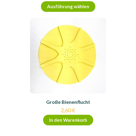
Dieses
Ausführung wählen
Produkt
weist
mehrere
Varianten
auf.
Die
Optionen
können
auf
der
Produktseite
gewählt
werden
Große Bienenflucht
2,60
€
In den Warenkorb