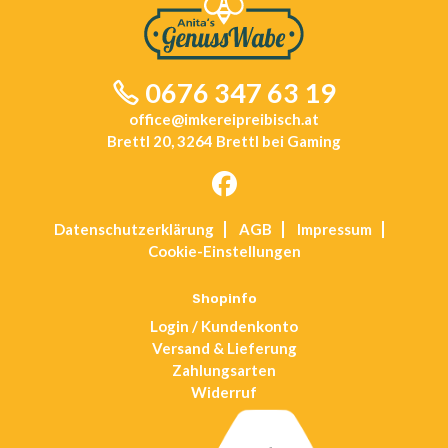
0676 347 63 19
office@imkereipreibisch.at
Brettl 20, 3264 Brettl bei Gaming
Opens
Datenschutz­erklärung
AGB
Impressum
in
Cookie-Einstellungen
a
new
tab
Shopinfo
Login / Kundenkonto
Versand & Lieferung
Zahlungsarten
Widerruf