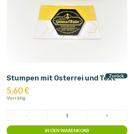
Zurück
Stumpen mit Osterrei und Text
5,60
€
Vorrätig
Stumpen
-
+
mit
Osterrei
IN DEN WARENKORB
und