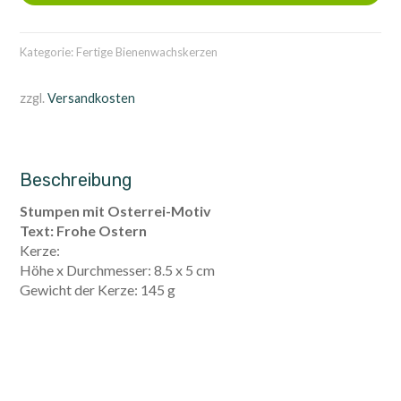
Text
Menge
Kategorie:
Fertige Bienenwachskerzen
zzgl.
Versandkosten
Beschreibung
Stumpen mit Osterrei-Motiv
Text: Frohe Ostern
Kerze:
Höhe x Durchmesser: 8.5 x 5 cm
Gewicht der Kerze: 145 g