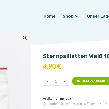
Home
Shop
Unser Lad
🔍
Sternpailletten Weiß 1
4,90
€
Sternpailletten
IN DEN WARENKO
-
+
Weiß
10g
Menge
Artikelnummer:
294
Kategorien:
Kerzenherstellung
,
Zubehör zur Ker