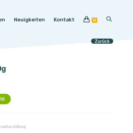
en
Neuigkeiten
Kontakt
Website-
0
Suche
Zurück
umschalten
0g
RB
zenherstellung