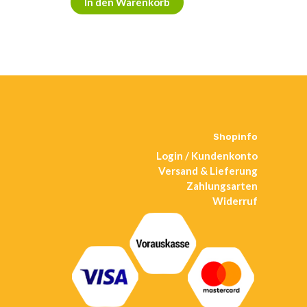
In den Warenkorb
Shopinfo
Login / Kundenkonto
Versand & Lieferung
Zahlungsarten
Widerruf