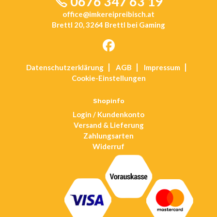
0676 347 63 19
office@imkereipreibisch.at
Brettl 20, 3264 Brettl bei Gaming
Opens
Datenschutz­erklärung
AGB
Impressum
in
Cookie-Einstellungen
a
new
tab
Shopinfo
Login / Kundenkonto
Versand & Lieferung
Zahlungsarten
Widerruf