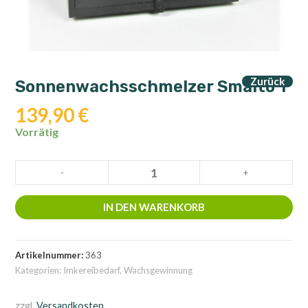
Zurück
Sonnenwachsschmelzer Smalto 1
139,90
€
Vorrätig
Sonnenwachsschmelzer
-
+
Smalto
1
IN DEN WARENKORB
Menge
Artikelnummer:
363
Kategorien:
Imkereibedarf
,
Wachsgewinnung
zzgl.
Versandkosten