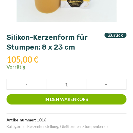
Zurück
Silikon-Kerzenform für
Stumpen: 8 x 23 cm
105,00
€
Vorrätig
Silikon-
-
+
Kerzenform
für
IN DEN WARENKORB
Stumpen: 8
x
23
Artikelnummer:
1016
cm
Kategorien:
Kerzenherstellung
,
Gießformen
,
Stumpenkerzen
Menge