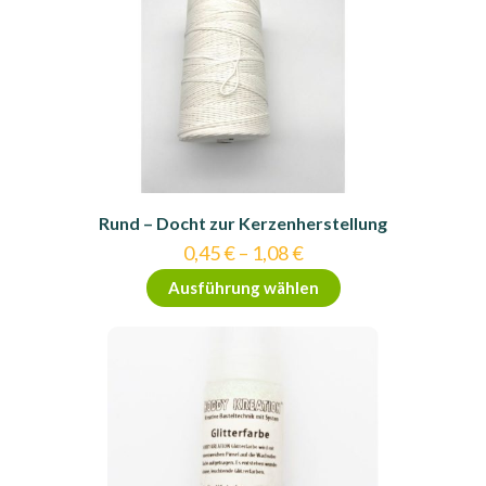
Rund – Docht zur Kerzenherstellung
0,45
€
–
1,08
€
Dieses
Ausführung wählen
Produkt
weist
mehrere
Varianten
auf.
Die
Optionen
können
auf
der
Produktseite
gewählt
werden