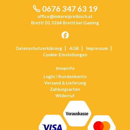
0676 347 63 19
office@imkereipreibisch.at
Brettl 20, 3264 Brettl bei Gaming
Opens
Datenschutz­erklärung
AGB
Impressum
in
Cookie-Einstellungen
a
new
tab
Shopinfo
Login / Kundenkonto
Versand & Lieferung
Zahlungsarten
Widerruf