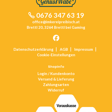
0676 347 63 19
office@imkereipreibisch.at
Brettl 20, 3264 Brettl bei Gaming
Opens
Datenschutz­erklärung
AGB
Impressum
in
Cookie-Einstellungen
a
new
tab
Shopinfo
Login / Kundenkonto
Versand & Lieferung
Zahlungsarten
Widerruf