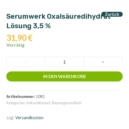
Zurück
Serumwerk Oxalsäuredihydrat
Lösung 3,5 %
31,90
€
Vorrätig
Serumwerk
-
+
Oxalsäuredihydrat
Lösung
IN DEN WARENKORB
3,5
%
Menge
Artikelnummer:
1081
Kategorien:
Imkereibedarf
,
Bienengesundheit
zzgl.
Versandkosten