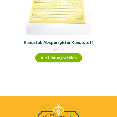
Rundstab Absperrgitter Kunststoff
5,40
€
Dieses
Ausführung wählen
Produkt
weist
mehrere
Varianten
auf.
Die
Optionen
können
auf
der
Produktseite
gewählt
werden