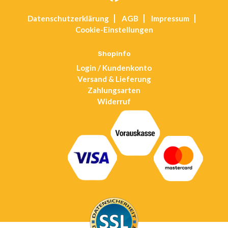
Opens
Datenschutz­erklärung
AGB
Impressum
in
Cookie-Einstellungen
a
new
tab
Shopinfo
Login / Kundenkonto
Versand & Lieferung
Zahlungsarten
Widerruf