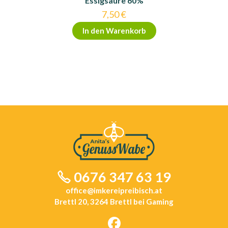
Essigsäure 60%
7,50
€
In den Warenkorb
0676 347 63 19
office@imkereipreibisch.at
Brettl 20, 3264 Brettl bei Gaming