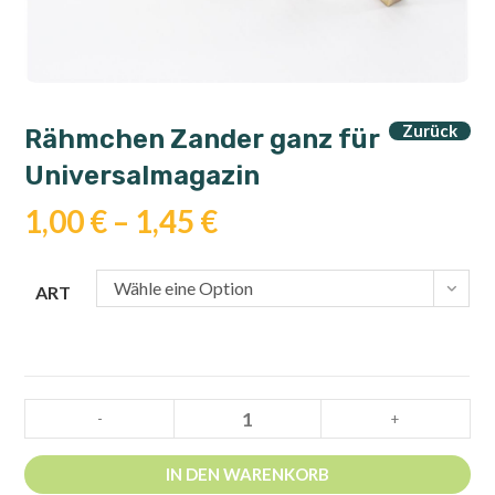
Zurück
Rähmchen Zander ganz für
Universalmagazin
1,00
€
–
1,45
€
Wähle eine Option
ART
Rähmchen
-
+
Zander
ganz
IN DEN WARENKORB
für