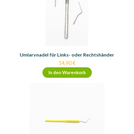
Produktseite
gewählt
werden
Umlarvnadel für Links- oder Rechtshänder
14,90
€
In den Warenkorb