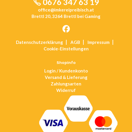
0676 347 63 19
office@imkereipreibisch.at
Brettl 20, 3264 Brettl bei Gaming
Opens
Datenschutz­erklärung
AGB
Impressum
in
Cookie-Einstellungen
a
new
tab
Shopinfo
Login / Kundenkonto
Versand & Lieferung
Zahlungsarten
Widerruf