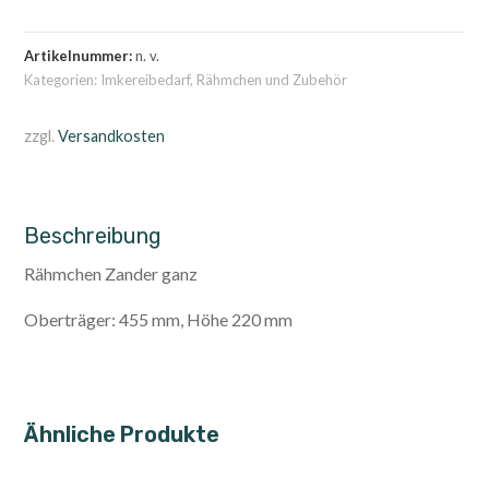
Universalmagazin
Menge
Artikelnummer:
n. v.
Kategorien:
Imkereibedarf
,
Rähmchen und Zubehör
zzgl.
Versandkosten
Beschreibung
Rähmchen Zander ganz
Oberträger: 455 mm, Höhe 220 mm
Ähnliche Produkte