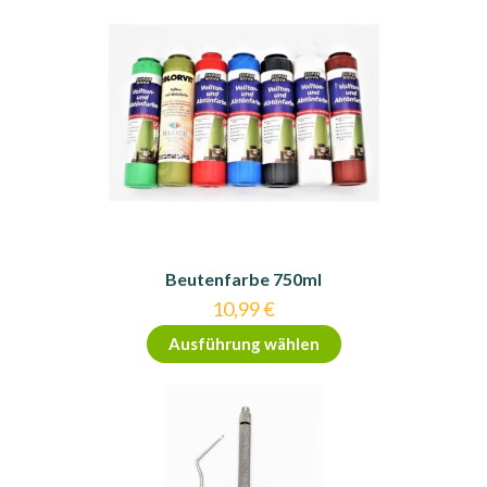
Beutenfarbe 750ml
10,99
€
Dieses
Ausführung wählen
Produkt
weist
mehrere
Varianten
auf.
Die
Optionen
können
auf
der