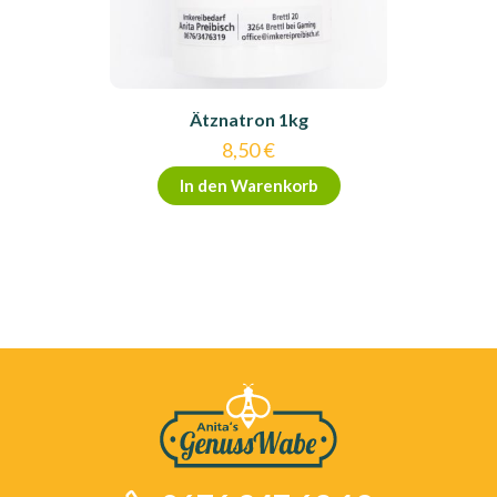
Ätznatron 1kg
8,50
€
In den Warenkorb