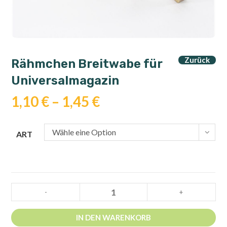
Zurück
Rähmchen Breitwabe für
Universalmagazin
1,10
€
–
1,45
€
Wähle eine Option
ART
Rähmchen
-
+
Breitwabe
für
IN DEN WARENKORB
Universalmagazin