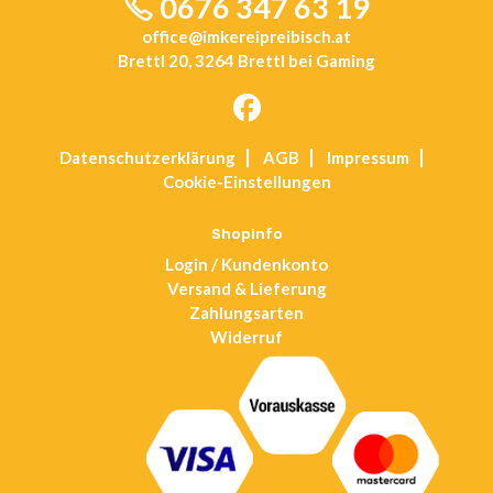
0676 347 63 19
office@imkereipreibisch.at
Brettl 20, 3264 Brettl bei Gaming
Opens
Datenschutz­erklärung
AGB
Impressum
in
Cookie-Einstellungen
a
new
tab
Shopinfo
Login / Kundenkonto
Versand & Lieferung
Zahlungsarten
Widerruf