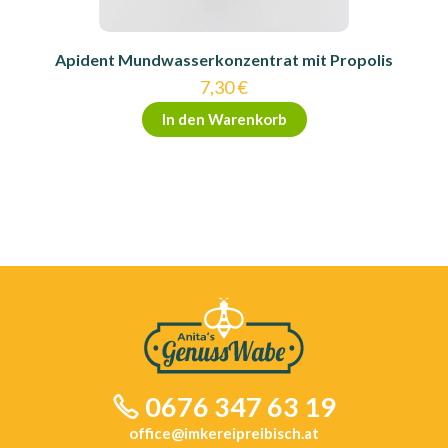
Apident Mundwasserkonzentrat mit Propolis
7,30
€
In den Warenkorb
0676 347 63 19
office@imkereipreibisch.at