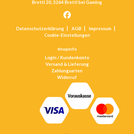
Brettl 20, 3264 Brettl bei Gaming
Opens
Datenschutz­erklärung
AGB
Impressum
in
Cookie-Einstellungen
a
new
tab
Shopinfo
Login / Kundenkonto
Versand & Lieferung
Zahlungsarten
Widerruf