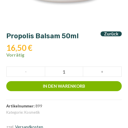
Zurück
Propolis Balsam 50ml
16,50
€
Vorrätig
Propolis
-
+
Balsam
50ml
IN DEN WARENKORB
Menge
Artikelnummer:
899
Kategorie:
Kosmetik
zzgl.
Versandkosten