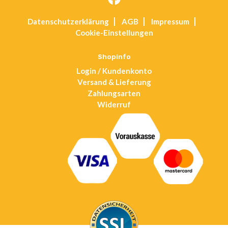
Opens
Datenschutz­erklärung
AGB
Impressum
in
Cookie-Einstellungen
a
new
tab
Shopinfo
Login / Kundenkonto
Versand & Lieferung
Zahlungsarten
Widerruf