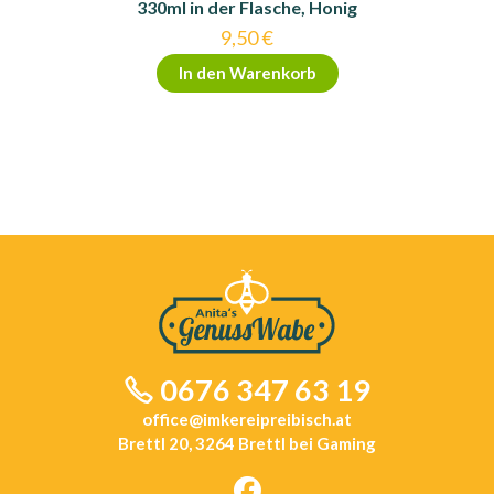
330ml in der Flasche, Honig
9,50
€
In den Warenkorb
0676 347 63 19
office@imkereipreibisch.at
Brettl 20, 3264 Brettl bei Gaming