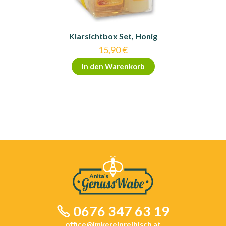
Klarsichtbox Set, Honig
15,90
€
In den Warenkorb
0676 347 63 19
office@imkereipreibisch.at