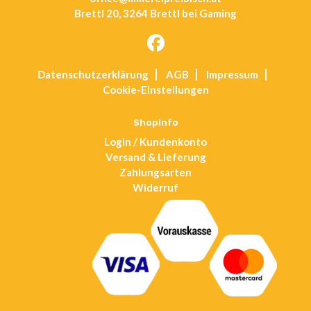
Brettl 20, 3264 Brettl bei Gaming
Opens
Datenschutz­erklärung
AGB
Impressum
in
Cookie-Einstellungen
a
new
tab
Shopinfo
Login / Kundenkonto
Versand & Lieferung
Zahlungsarten
Widerruf