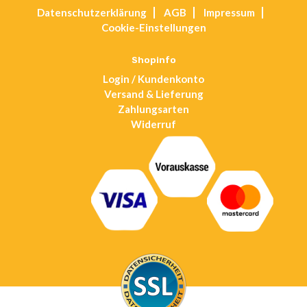
Datenschutz­erklärung
AGB
Impressum
in
Cookie-Einstellungen
a
new
tab
Shopinfo
Login / Kundenkonto
Versand & Lieferung
Zahlungsarten
Widerruf