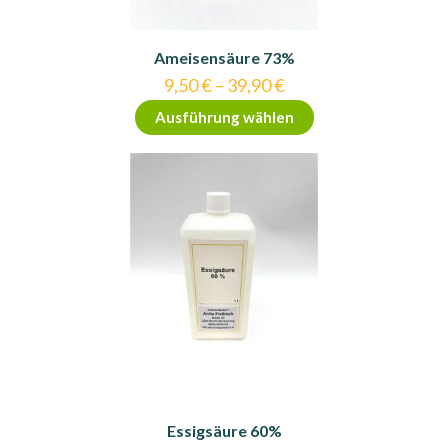
Ameisensäure 73%
9,50
€
–
39,90
€
Dieses
Ausführung wählen
Produkt
weist
mehrere
Varianten
auf.
Die
Optionen
können
auf
der
Produktseite
gewählt
werden
Essigsäure 60%