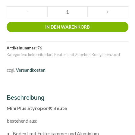
Mini
-
+
Plus
Styropor®Beute
IN DEN WARENKORB
Menge
Artikelnummer:
76
Kategorien:
Imkereibedarf
,
Beuten und Zubehör
,
Königinnenzucht
zzgl.
Versandkosten
Beschreibung
Mini Plus Styropor® Beute
bestehend aus:
Boden I mit Futterkammer und Aluminium