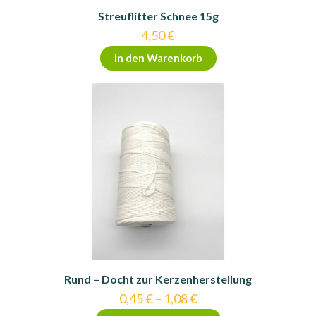
Streuflitter Schnee 15g
4,50
€
In den Warenkorb
Rund – Docht zur Kerzenherstellung
0,45
€
–
1,08
€
Dieses