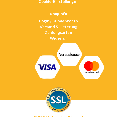
Cookie-Einstellungen
a
new
tab
Shopinfo
Login / Kundenkonto
Versand & Lieferung
Zahlungsarten
Widerruf