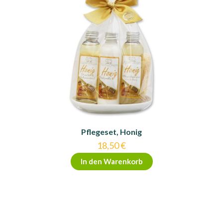
Pflegeset, Honig
18,50
€
In den Warenkorb