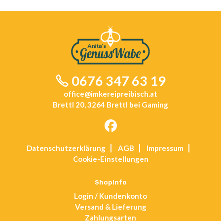
0676 347 63 19
office@imkereipreibisch.at
Brettl 20, 3264 Brettl bei Gaming
Opens
Datenschutz­erklärung
AGB
Impressum
in
Cookie-Einstellungen
a
new
tab
Shopinfo
Login / Kundenkonto
Versand & Lieferung
Zahlungsarten