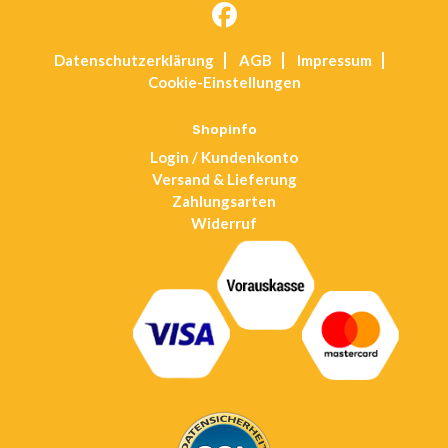
Opens
Datenschutz­erklärung
AGB
Impressum
in
Cookie-Einstellungen
a
new
tab
Shopinfo
Login / Kundenkonto
Versand & Lieferung
Zahlungsarten
Widerruf