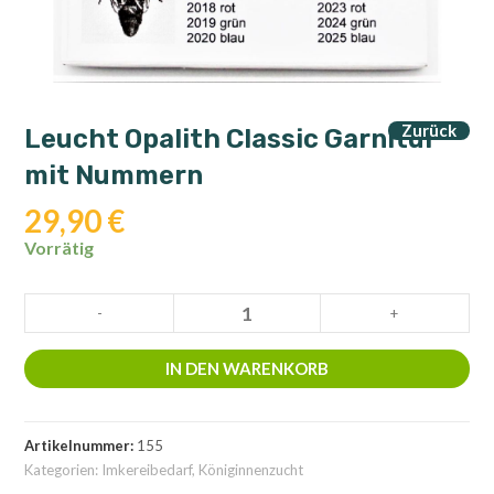
Zurück
Leucht Opalith Classic Garnitur
mit Nummern
29,90
€
Vorrätig
Leucht
-
+
Opalith
Classic
IN DEN WARENKORB
Garnitur
mit
Nummern
Artikelnummer:
155
Menge
Kategorien:
Imkereibedarf
,
Königinnenzucht