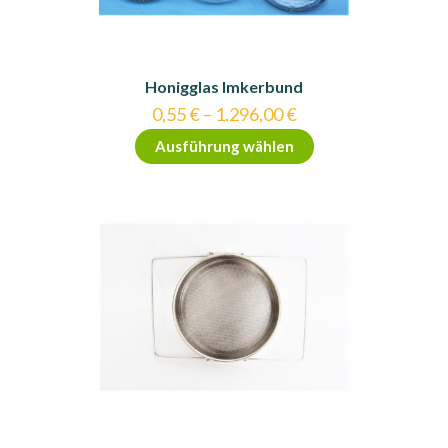
Honigglas Imkerbund
0,55
€
–
1.296,00
€
Dieses
Ausführung wählen
Produkt
weist
mehrere
Varianten
auf.
Die
Optionen
können
auf
der
Produktseite
gewählt
werden