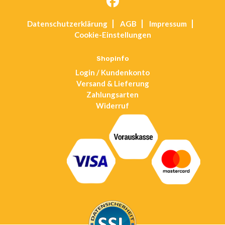
Opens
Datenschutz­erklärung
AGB
Impressum
in
Cookie-Einstellungen
a
new
tab
Shopinfo
Login / Kundenkonto
Versand & Lieferung
Zahlungsarten
Widerruf