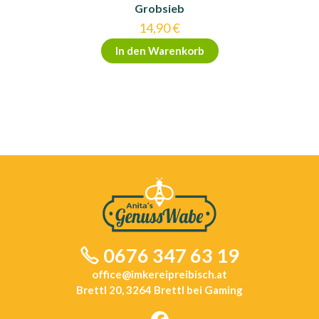
Grobsieb
14,90
€
In den Warenkorb
0676 347 63 19
office@imkereipreibisch.at
Brettl 20, 3264 Brettl bei Gaming