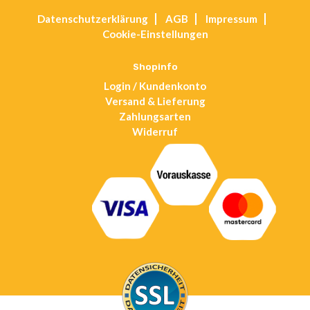
Opens
Datenschutz­erklärung
AGB
Impressum
in
Cookie-Einstellungen
a
new
tab
Shopinfo
Login / Kundenkonto
Versand & Lieferung
Zahlungsarten
Widerruf