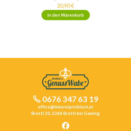
20,90
€
In den Warenkorb
0676 347 63 19
office@imkereipreibisch.at
Brettl 20, 3264 Brettl bei Gaming