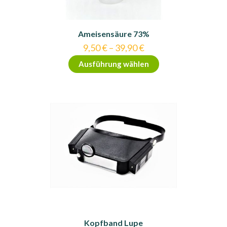
Ameisensäure 73%
9,50
€
–
39,90
€
Dieses
Ausführung wählen
Produkt
weist
mehrere
Varianten
auf.
Die
Optionen
können
auf
der
Produktseite
gewählt
werden
Kopfband Lupe