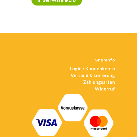
In den Warenkorb
Shopinfo
Login / Kundenkonto
Versand & Lieferung
Zahlungsarten
Widerruf