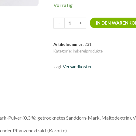
Vorrätig
Honig
IN DEN WARENKO
-
+
Sanddorn
Menge
Artikelnummer:
231
Kategorie:
Imkereiprodukte
zzgl.
Versandkosten
ark-Pulver (0,3 %; getrocknetes Sanddorn-Mark, Maltodextrin), V
bender Pflanzenextrakt (Karotte)