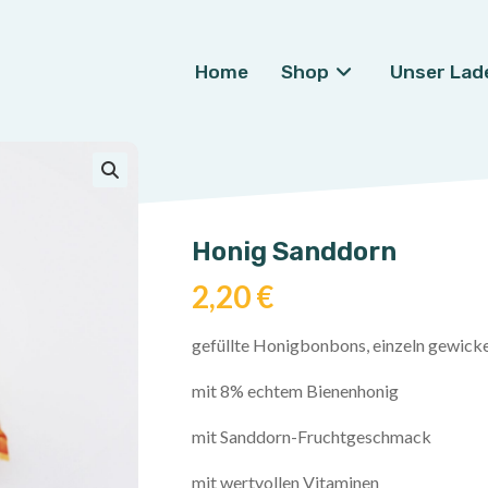
Home
Shop
Unser Lad
🔍
Honig Sanddorn
2,20
€
gefüllte Honigbonbons, einzeln gewickel
mit 8% echtem Bienenhonig
mit Sanddorn-Fruchtgeschmack
mit wertvollen Vitaminen