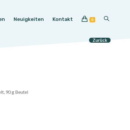
en
Neuigkeiten
Kontakt
Website-
0
Suche
Zurück
umschalten
t, 90 g Beutel