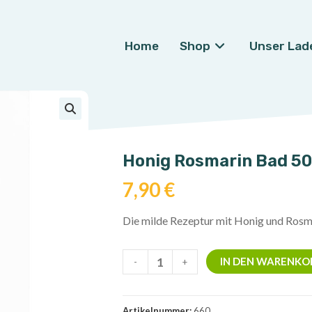
Home
Shop
Unser Lad
🔍
Honig Rosmarin Bad 50
7,90
€
Die milde Rezeptur mit Honig und Rosmar
Honig
IN DEN WARENKO
-
+
Rosmarin
Bad
500
Artikelnummer:
660