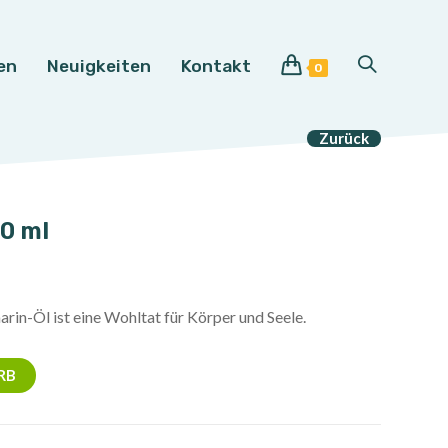
en
Neuigkeiten
Kontakt
Website-
0
Suche
Zurück
umschalten
0 ml
in-Öl ist eine Wohltat für Körper und Seele.
RB