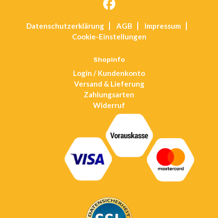
Opens
Datenschutz­erklärung
AGB
Impressum
in
Cookie-Einstellungen
a
new
tab
Shopinfo
Login / Kundenkonto
Versand & Lieferung
Zahlungsarten
Widerruf