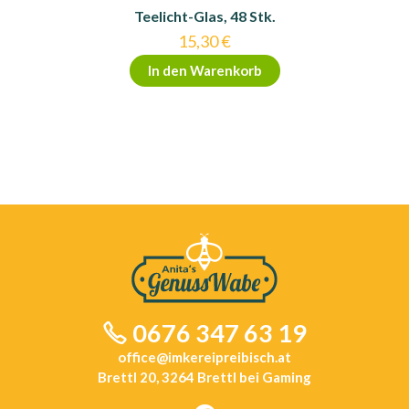
Teelicht-Glas, 48 Stk.
15,30
€
In den Warenkorb
0676 347 63 19
office@imkereipreibisch.at
Brettl 20, 3264 Brettl bei Gaming