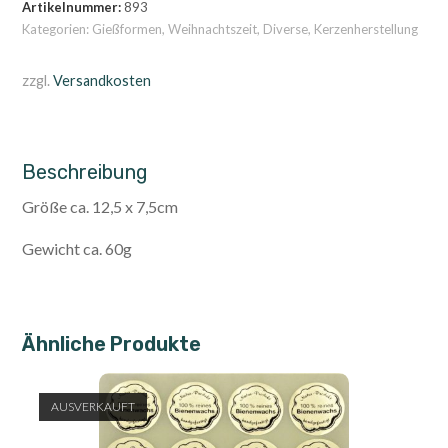
Artikelnummer:
893
Kategorien:
Gießformen
,
Weihnachtszeit
,
Diverse
,
Kerzenherstellung
zzgl.
Versandkosten
Beschreibung
Größe ca. 12,5 x 7,5cm
Gewicht ca. 60g
Ähnliche Produkte
AUSVERKAUFT