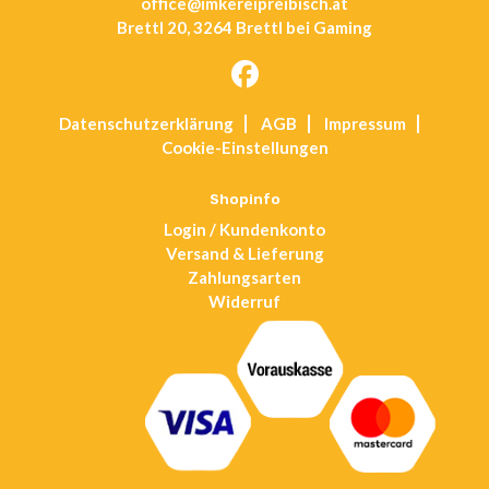
office@imkereipreibisch.at
Brettl 20, 3264 Brettl bei Gaming
Opens
Datenschutz­erklärung
AGB
Impressum
in
Cookie-Einstellungen
a
new
tab
Shopinfo
Login / Kundenkonto
Versand & Lieferung
Zahlungsarten
Widerruf