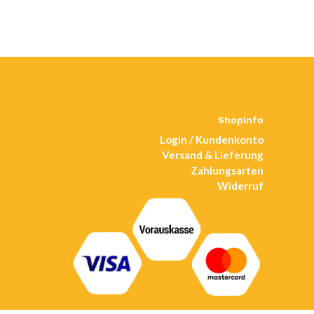
Shopinfo
Login / Kundenkonto
Versand & Lieferung
Zahlungsarten
Widerruf