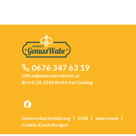
0676 347 63 19
office@imkereipreibisch.at
Brettl 20, 3264 Brettl bei Gaming
Opens
Datenschutz­erklärung
AGB
Impressum
in
Cookie-Einstellungen
a
new