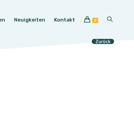
en
Neuigkeiten
Kontakt
Website-
0
Suche
Zurück
umschalten