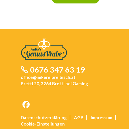
0676 347 63 19
office@imkereipreibisch.at
Brettl 20, 3264 Brettl bei Gaming
Opens
Datenschutz­erklärung
AGB
Impressum
in
Cookie-Einstellungen
a