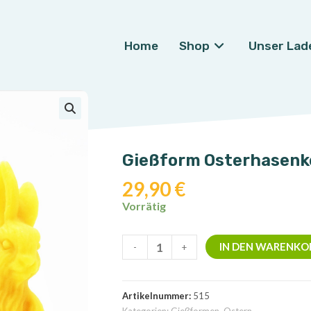
Home
Shop
Unser Lad
🔍
Gießform Osterhasenk
29,90
€
Vorrätig
Gießform
IN DEN WARENKO
-
+
Osterhasenkerze
Menge
Artikelnummer:
515