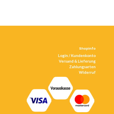
Shopinfo
Login / Kundenkonto
Versand & Lieferung
Zahlungsarten
Widerruf