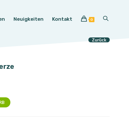
en
Neuigkeiten
Kontakt
Website-
0
Suche
Zurück
umschalten
erze
RB