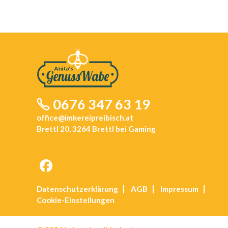
0676 347 63 19
office@imkereipreibisch.at
Brettl 20, 3264 Brettl bei Gaming
Opens
Datenschutz­erklärung
AGB
Impressum
in
Cookie-Einstellungen
a
new
tab