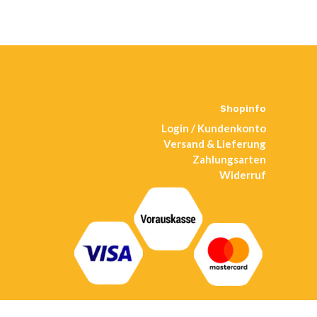
Shopinfo
Login / Kundenkonto
Versand & Lieferung
Zahlungsarten
Widerruf