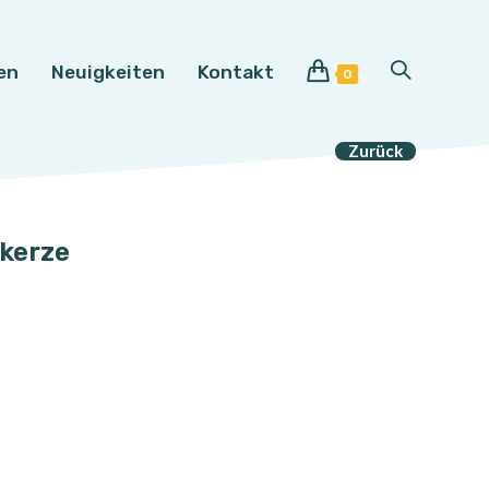
en
Neuigkeiten
Kontakt
Website-
0
Suche
Zurück
umschalten
kerze