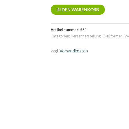
Gießform
IN DEN WARENKORB
Landschaftskerze
Menge
Artikelnummer:
581
Kategorien:
Kerzenherstellung
,
Gießformen
,
We
zzgl.
Versandkosten