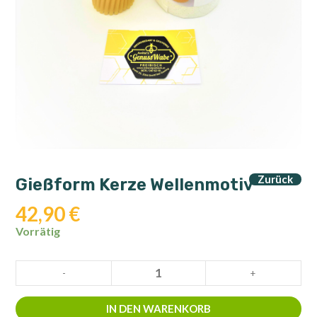
Zurück
Gießform Kerze Wellenmotiv
42,90
€
Vorrätig
Gießform
-
+
Kerze
Wellenmotiv
IN DEN WARENKORB
Menge