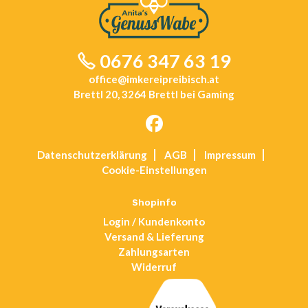
0676 347 63 19
office@imkereipreibisch.at
Brettl 20, 3264 Brettl bei Gaming
Opens
Datenschutz­erklärung
AGB
Impressum
in
Cookie-Einstellungen
a
new
tab
Shopinfo
Login / Kundenkonto
Versand & Lieferung
Zahlungsarten
Widerruf