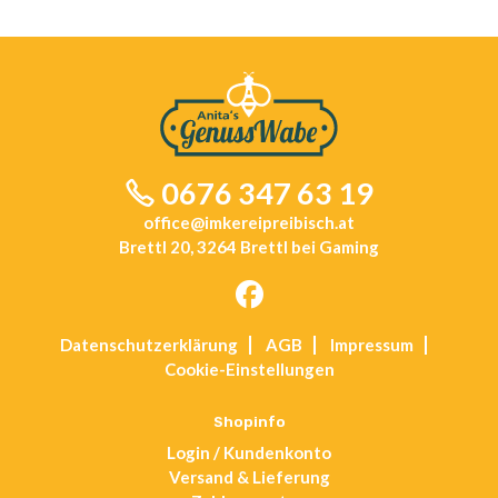
0676 347 63 19
office@imkereipreibisch.at
Brettl 20, 3264 Brettl bei Gaming
Opens
Datenschutz­erklärung
AGB
Impressum
in
Cookie-Einstellungen
a
new
tab
Shopinfo
Login / Kundenkonto
Versand & Lieferung