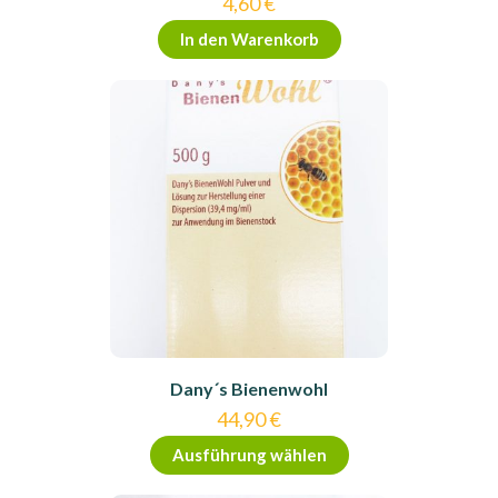
4,60
€
In den Warenkorb
Dany´s Bienenwohl
44,90
€
Dieses
Ausführung wählen
Produkt
weist
mehrere