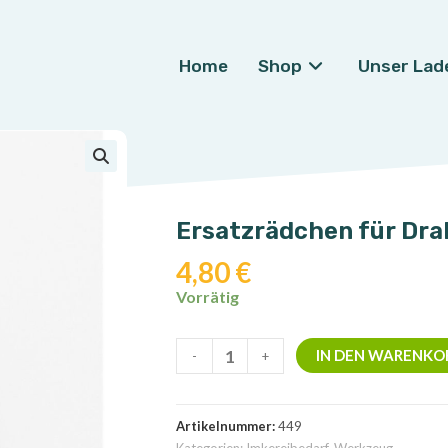
Home
Shop
Unser Lad
🔍
Ersatzrädchen für Dr
4,80
€
Vorrätig
Ersatzrädchen
IN DEN WARENKO
-
+
für
Drahtspanner
Menge
Artikelnummer:
449