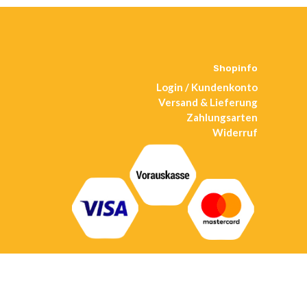
Shopinfo
Login / Kundenkonto
Versand & Lieferung
Zahlungsarten
Widerruf