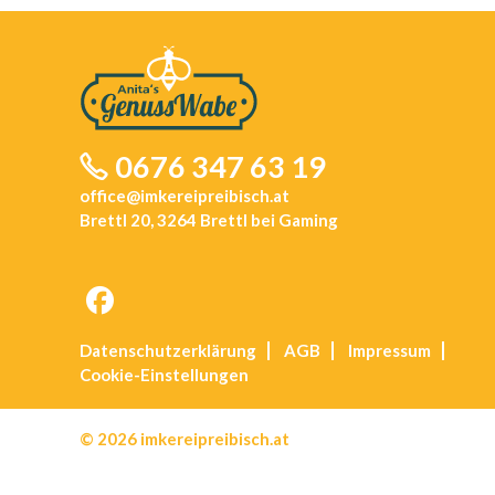
0676 347 63 19
office@imkereipreibisch.at
Brettl 20, 3264 Brettl bei Gaming
Opens
Datenschutz­erklärung
AGB
Impressum
in
Cookie-Einstellungen
a
new
tab
© 2026 imkereipreibisch.at