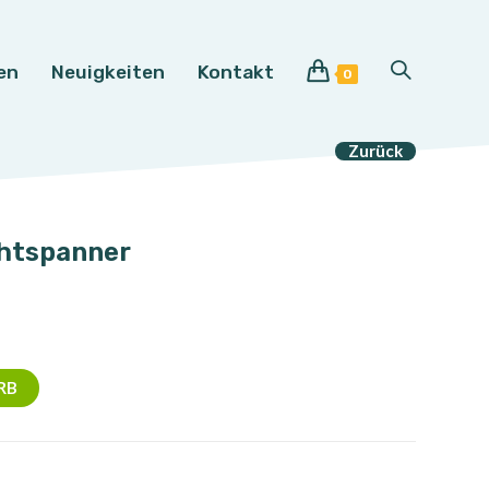
en
Neuigkeiten
Kontakt
Website-
0
Suche
Zurück
umschalten
ahtspanner
RB