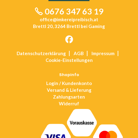
0676 347 63 19
office@imkereipreibisch.at
Brettl 20, 3264 Brettl bei Gaming
Opens
Datenschutz­erklärung
AGB
Impressum
in
Cookie-Einstellungen
a
new
tab
Shopinfo
Login / Kundenkonto
Versand & Lieferung
Zahlungsarten
Widerruf