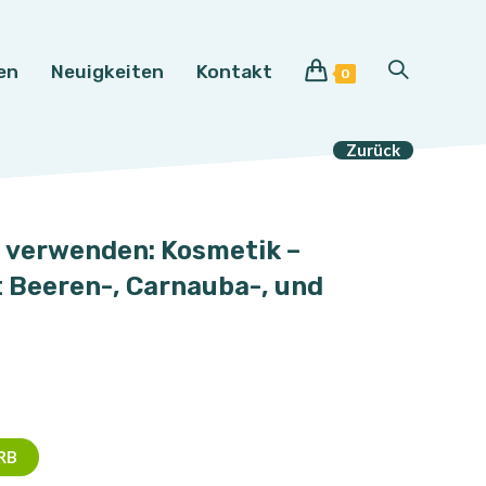
en
Neuigkeiten
Kontakt
Website-
0
Suche
Zurück
umschalten
g verwenden: Kosmetik –
t Beeren-, Carnauba-, und
RB