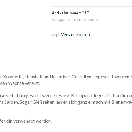
verwenden:
Kosmetik
Artikelnummer:
217
-
Kategorie:
Imkerfachbücher
Haushalt
-
zzgl.
Versandkosten
Basteln,
Mit
Beeren-,
Carnauba-,
und
Sojawachs
Menge
für Kosmetik, Haushalt und kreatives Gestalten eingesetzt werde
ten Wachse vereint.
 selbst hergestellt werden, wie z. B. Lippenpflegestift, Parfüm 
Salben. Sogar Gießseifen lassen sich ganz einfach mit Bienenwac
ferlein verwendet werden.