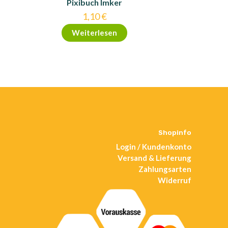
Pixibuch Imker
1,10
€
Weiterlesen
Shopinfo
Login / Kundenkonto
Versand & Lieferung
Zahlungsarten
Widerruf