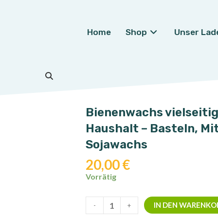
Home
Shop
Unser Lad
🔍
Bienenwachs vielseiti
Haushalt – Basteln, Mi
Sojawachs
20,00
€
Vorrätig
Bienenwachs
IN DEN WARENKO
-
+
vielseitig