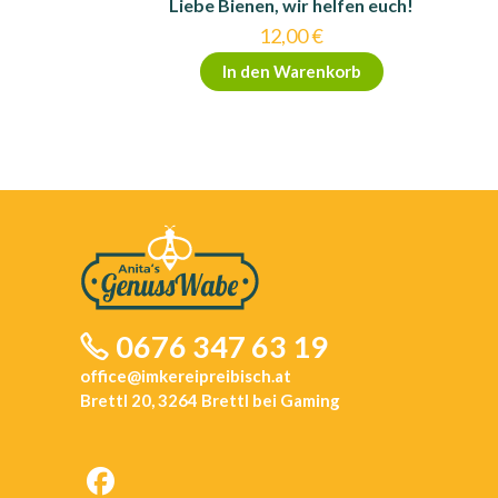
Liebe Bienen, wir helfen euch!
12,00
€
In den Warenkorb
0676 347 63 19
office@imkereipreibisch.at
Brettl 20, 3264 Brettl bei Gaming