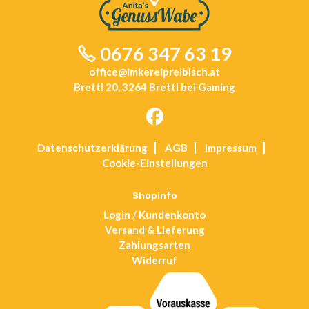
0676 347 63 19
office@imkereipreibisch.at
Brettl 20, 3264 Brettl bei Gaming
Opens
Datenschutz­erklärung
AGB
Impressum
in
Cookie-Einstellungen
a
new
tab
Shopinfo
Login / Kundenkonto
Versand & Lieferung
Zahlungsarten
Widerruf