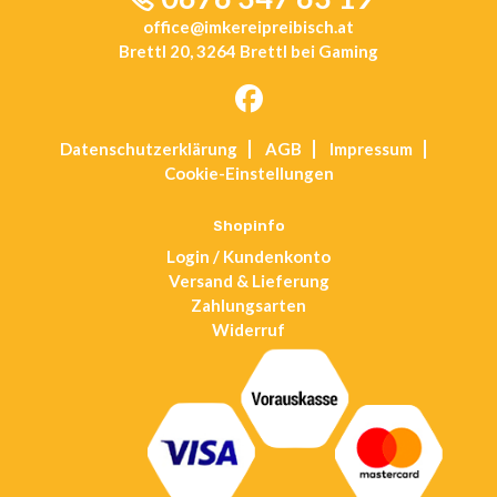
office@imkereipreibisch.at
Brettl 20, 3264 Brettl bei Gaming
Opens
Datenschutz­erklärung
AGB
Impressum
in
Cookie-Einstellungen
a
new
tab
Shopinfo
Login / Kundenkonto
Versand & Lieferung
Zahlungsarten
Widerruf