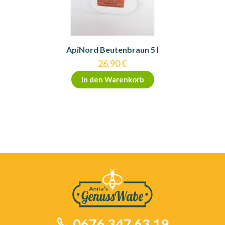
ApiNord Beutenbraun 5 l
26,90
€
In den Warenkorb
0676 347 63 19